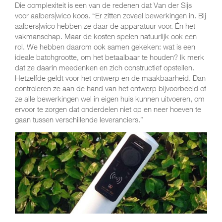
Die complexiteit is een van de redenen dat Van der Sijs
voor aalbers|wico koos. “Er zitten zoveel bewerkingen in. Bij
aalbers|wico hebben ze daar de apparatuur voor. Én het
vakmanschap. Maar de kosten spelen natuurlijk ook een
rol. We hebben daarom ook samen gekeken: wat is een
ideale batchgrootte, om het betaalbaar te houden? Ik merk
dat ze daarin meedenken en zich constructief opstellen.
Hetzelfde geldt voor het ontwerp en de maakbaarheid. Dan
controleren ze aan de hand van het ontwerp bijvoorbeeld of
ze alle bewerkingen wel in eigen huis kunnen uitvoeren, om
ervoor te zorgen dat onderdelen niet op en neer hoeven te
gaan tussen verschillende leveranciers.”