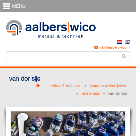
MENU
info@aalberswico.nl
van der sijs
metaal & techniek
waarom aalbers|wico
referenties
van der sijs