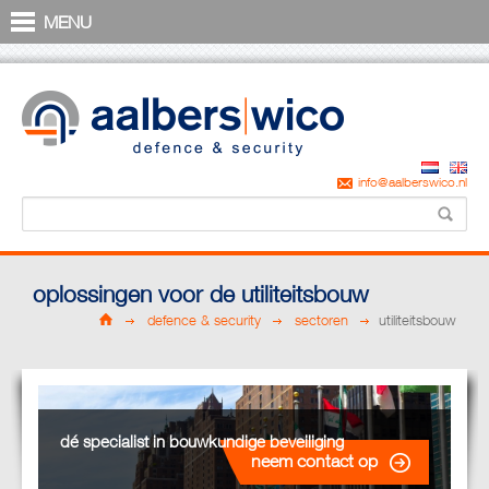
9
MENU
info@aalberswico.nl
oplossingen voor de utiliteitsbouw
defence & security
sectoren
utiliteitsbouw
dé specialist in bouwkundige beveiliging
neem contact op