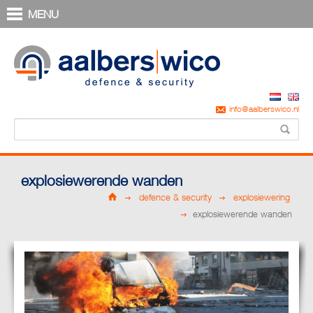
MENU
info@aalberswico.nl
explosiewerende wanden
defence & security
explosiewering
explosiewerende wanden