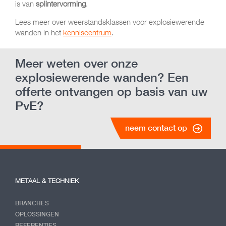
is van
splintervorming
.
Lees meer over weerstandsklassen voor explosiewerende
wanden in het
kenniscentrum
.
Meer weten over onze
explosiewerende wanden? Een
offerte ontvangen op basis van uw
PvE?
neem contact op
METAAL & TECHNIEK
BRANCHES
OPLOSSINGEN
REFERENTIES