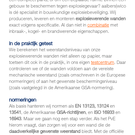
gebouw te beschermen tegen explosiegevaar? aalbers|wico
is dé specialist in bouwkundige explosiebeveiliging. Wij
produceren, leveren en monteren
explosiewerende wanden
exact volgens specificatie. Al dan niet in
combinatie
met
inbraak-, kogel- en brandwerende eigenschappen.
in de praktijk getest
We berekenen het weerstandsniveau van onze
explosiewerende wanden niet alleen op papier, maar
toetsen dit ook in de praktijk, in ons eigen
testcentrum
. Daar
controleren we of de wanden voldoen aan de vereiste
mechanische weerstand (zoals omschreven in de Europese
normeringen) of aan het gewenste beschermingsniveau
(zoals vastgelegd in de Amerikaanse GSA-normering).
normeringen
Als basis hanteren wij normen als
EN 13123, 13124
en
13541
, de Amerikaanse
GSA-richtlijnen
, en
ISO 16933
en
16943
. Maar we gaan nog een stap verder. Als het PvE
hierom vraagt, dan zorgen wij voor een wand die de
daadwerkelijke gewenste weerstand
biedt. Met de officiële