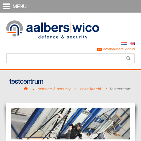
MENU
info@aalberswico.nl
testcentrum
defence & security
onze kracht
testcentrum