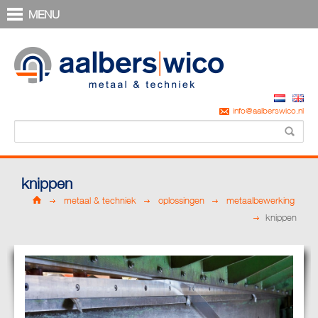
MENU
info@aalberswico.nl
knippen
metaal & techniek
oplossingen
metaalbewerking
knippen