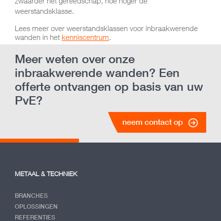
zwaarder het gereedschap, hoe hoger de
weerstandsklasse.
Lees meer over weerstandsklassen voor inbraakwerende
wanden in het
kenniscentrum
.
Meer weten over onze
inbraakwerende wanden? Een
offerte ontvangen op basis van uw
PvE?
neem contact op
METAAL & TECHNIEK
BRANCHES
OPLOSSINGEN
REFERENTIES