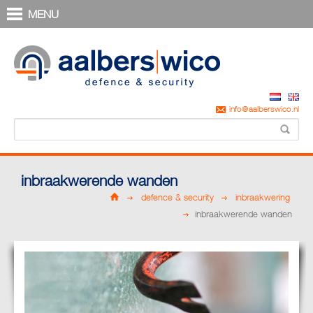
MENU
info@aalberswico.nl
inbraakwerende wanden
defence & security
inbraakwering
inbraakwerende wanden