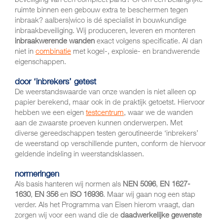
ruimte binnen een gebouw extra te beschermen tegen
inbraak? aalbers|wico is dé specialist in bouwkundige
inbraakbeveiliging. Wij produceren, leveren en monteren
inbraakwerende wanden
exact volgens specificatie. Al dan
niet in
combinatie
met kogel-, explosie- en brandwerende
eigenschappen.
door ‘inbrekers’ getest
De weerstandswaarde van onze wanden is niet alleen op
papier berekend, maar ook in de praktijk getoetst. Hiervoor
hebben we een eigen
testcentrum
, waar we de wanden
aan de zwaarste proeven kunnen onderwerpen. Met
diverse gereedschappen testen geroutineerde ‘inbrekers’
de weerstand op verschillende punten, conform de hiervoor
geldende indeling in weerstandsklassen.
normeringen
Als basis hanteren wij normen als
NEN 5096
,
EN 1627-
1630
,
EN 356
en
ISO 16936
. Maar wij gaan nog een stap
verder. Als het Programma van Eisen hierom vraagt, dan
zorgen wij voor een wand die de
daadwerkelijke gewenste